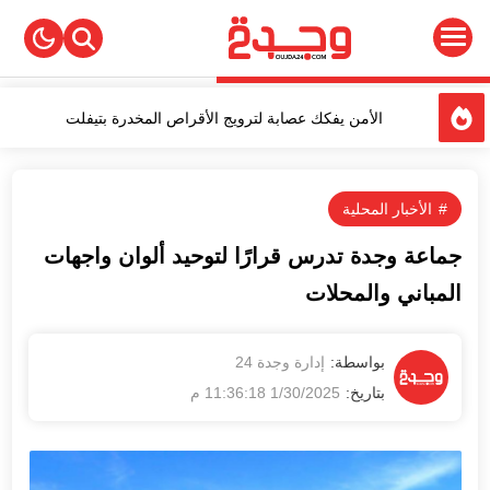
الأمن يفكك عصابة لترويج الأقراص المخدرة بتيفلت
الكاتب المغربي نبيل موميد يصدر كتابًا جديدًا بعنوان "مغامرة الكتابة
ولذة الأدب"
الأخبار المحلية
الأمطار تُحيي آمال الفلاحين وتنعش الزراعات بحوض اللوكوس
جماعة وجدة تدرس قرارًا لتوحيد ألوان واجهات
تقرير عالمي يحذر: أفريقيا في مرمى الهجمات الإلكترونية مع تصاعد
استخدام الذكاء الاصطناعي من قبل القراصنة
المباني والمحلات
خبير سامسونغ يكشف أسرارًا لتعزيز أداء هاتفك والحفاظ عليه لفترة
أطول
1/30/2025 11:36:18 م