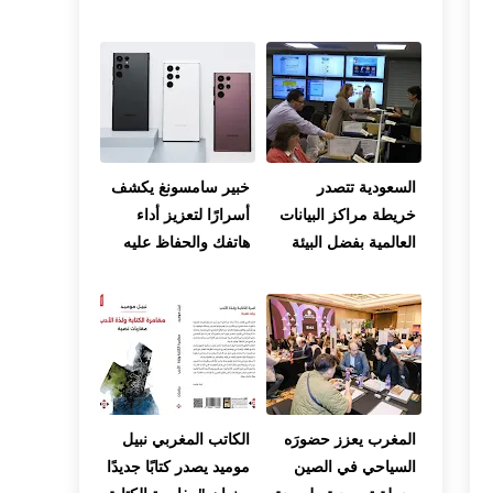
اللوكوس
تضرب عدة مناطق
بالمغرب
السعودية تتصدر
خبير سامسونغ يكشف
خريطة مراكز البيانات
أسرارًا لتعزيز أداء
العالمية بفضل البيئة
هاتفك والحفاظ عليه
الملائمة والتسهيلات
لفترة أطول
الحكومية
المغرب يعزز حضورَه
الكاتب المغربي نبيل
السياحي في الصين
موميد يصدر كتابًا جديدًا