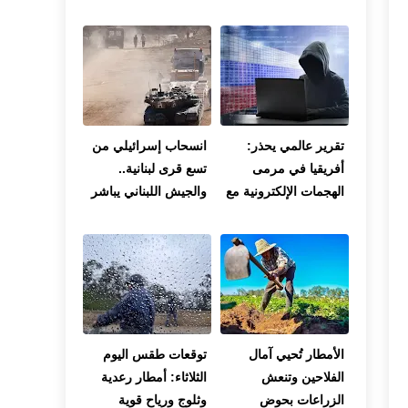
تقرير عالمي يحذر:
انسحاب إسرائيلي من
أفريقيا في مرمى
تسع قرى لبنانية..
الهجمات الإلكترونية مع
والجيش اللبناني يباشر
تصاعد استخدام الذكاء
انتشاره في المناطق
الاصطناعي من قبل
المحررة
القراصنة
الأمطار تُحيي آمال
توقعات طقس اليوم
الفلاحين وتنعش
الثلاثاء: أمطار رعدية
الزراعات بحوض
وثلوج ورياح قوية