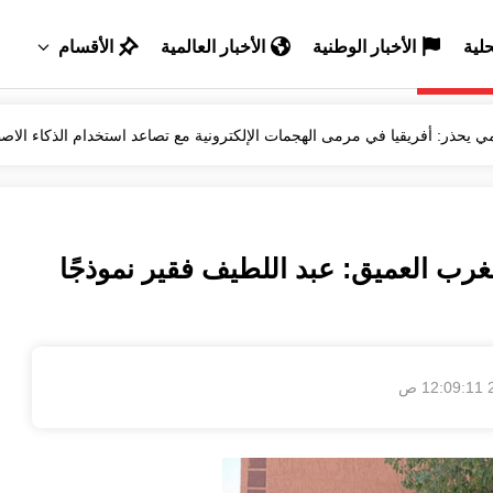
حلية
الأخبار الوطنية
الأخبار العالمية
الأقسام
خبير سامسونغ يكشف أسرارًا لتعزيز أداء هاتفك والحفاظ عليه لفترة 
الأمن يفكك عصابة لترويج الأقراص المخدرة بتيفلت
الكاتب المغربي نبيل موميد يصدر كتابًا جديدًا بعنوان "مغامرة الكتابة ولذة
 العميق: عبد اللطيف فقير نموذجًا
الأمطار تُحيي آمال الفلاحين وتنعش الزراعات بحوض اللوكوس
مي يحذر: أفريقيا في مرمى الهجمات الإلكترونية مع تصاعد استخدام الذكاء الا
ص