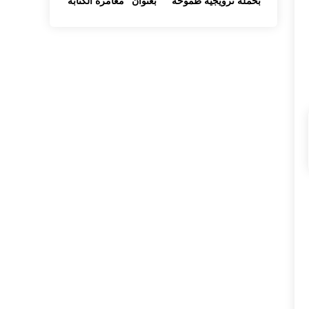
بحملة ترويجية طموحة
بعنوان "مغامرة الكتابة
ولذة الأدب"