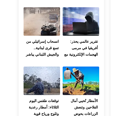
تقرير عالمي يحذر:
انسحاب إسرائيلي من
أفريقيا في مرمى
تسع قرى لبنانية..
الهجمات الإلكترونية مع
والجيش اللبناني يباشر
تصاعد استخدام الذكاء
انتشاره في المناطق
الاصطناعي من قبل
المحررة
القراصنة
الأمطار تُحيي آمال
توقعات طقس اليوم
الفلاحين وتنعش
الثلاثاء: أمطار رعدية
الزراعات بحوض
وثلوج ورياح قوية