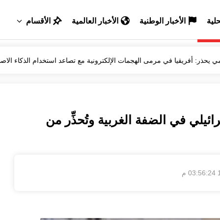
حلية
الأخبار الوطنية
الأخبار العالمية
الأقسام
مي يحذر: أفريقيا في مرمى الهجمات الإلكترونية مع تصاعد استخدام الذكاء الا
خبير سامسونغ يكشف أسرارًا لتعزيز أداء هاتفك والحفاظ عليه لفترة 
الأمن يفكك عصابة لترويج الأقراص المخدرة بتيفلت
الكاتب المغربي نبيل موميد يصدر كتابًا جديدًا بعنوان "مغامرة الكتابة ولذة
ائيلي في الضفة الغربية وتُحذِّر من
الأمطار تُحيي آمال الفلاحين وتنعش الزراعات بحوض اللوكوس
م