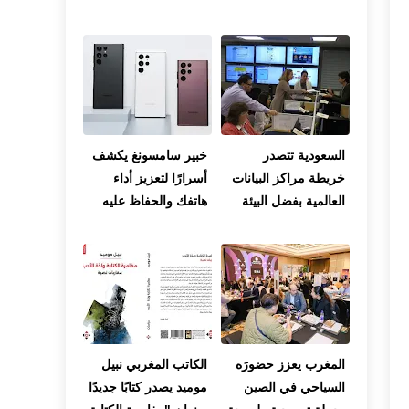
اللوكوس
تضرب عدة مناطق
بالمغرب
السعودية تتصدر
خبير سامسونغ يكشف
خريطة مراكز البيانات
أسرارًا لتعزيز أداء
العالمية بفضل البيئة
هاتفك والحفاظ عليه
الملائمة والتسهيلات
لفترة أطول
الحكومية
المغرب يعزز حضورَه
الكاتب المغربي نبيل
السياحي في الصين
موميد يصدر كتابًا جديدًا