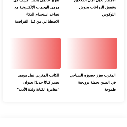
الأمطار تُحيي آمال الفلاحين
تقرير عالمي يحذر: أفريقيا في
وتنعش الزراعات بحوض
مرمى الهجمات الإلكترونية مع
اللوكوس
تصاعد استخدام الذكاء
الاصطناعي من قبل القراصنة
المغرب يعزز حضورَه السياحي
الكاتب المغربي نبيل موميد
في الصين بحملة ترويجية
يصدر كتابًا جديدًا بعنوان
طموحة
"مغامرة الكتابة ولذة الأدب"