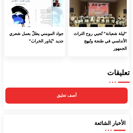
"ليلة شعبانة" تُحيي روح التراث
جواد المومني يطلّ بعمل شعري
الأندلسي في طنجة وتُبهج
جديد "يُناور الخرابَ"
الجمهور
تعليقات
أضف تعليق
الأخبار الشائعة