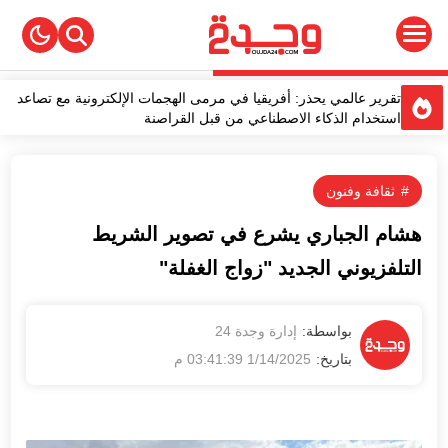
تقرير عالمي يحذر: أفريقيا في مرمى الهجمات الإلكترونية مع تصاعد
استخدام الذكاء الاصطناعي من قبل القراصنة
خبير سامسونغ يكشف أسرارًا لتعزيز أداء هاتفك والحفاظ عليه لفترة
أطول
الأمن يفكك عصابة لترويج الأقراص المخدرة بتيفلت
ثقافة وفنون
الكاتب المغربي نبيل موميد يصدر كتابًا جديدًا بعنوان "مغامرة الكتابة
ولذة الأدب"
هشام الجباري يشرع في تصوير الشريط
الأمطار تُحيي آمال الفلاحين وتنعش الزراعات بحوض اللوكوس
التلفزيوني الجديد "زواج الغفلة"
1/14/2025 03:41:39 م