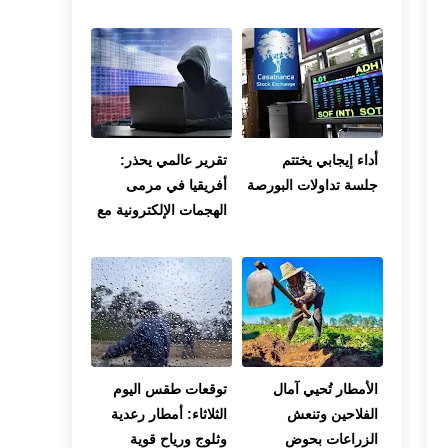
انتشاره في المناطق
المحررة
أداء إيجابي يختتم
تقرير عالمي يحذر:
جلسة تداولات البورصة
أفريقيا في مرمى
الهجمات الإلكترونية مع
تصاعد استخدام الذكاء
الاصطناعي من قبل
القراصنة
الأمطار تُحيي آمال
توقعات طقس اليوم
الفلاحين وتنعش
الثلاثاء: أمطار رعدية
الزراعات بحوض
وثلوج ورياح قوية