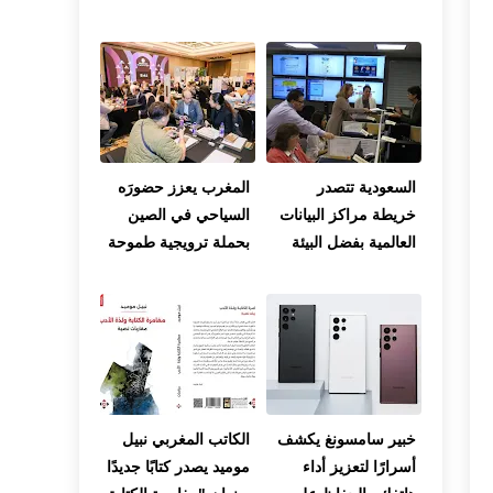
اللوكوس
تضرب عدة مناطق
بالمغرب
السعودية تتصدر
المغرب يعزز حضورَه
خريطة مراكز البيانات
السياحي في الصين
العالمية بفضل البيئة
بحملة ترويجية طموحة
الملائمة والتسهيلات
الحكومية
خبير سامسونغ يكشف
الكاتب المغربي نبيل
أسرارًا لتعزيز أداء
موميد يصدر كتابًا جديدًا