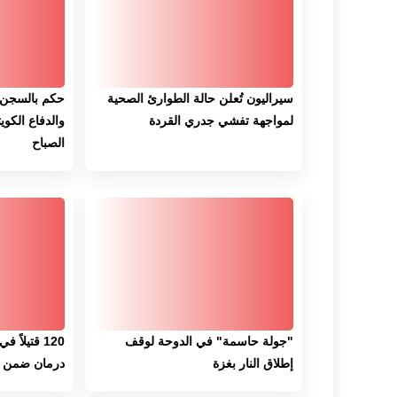
سيراليون تُعلن حالة الطوارئ الصحية
حكم بالسجن ع
لمواجهة تفشي جدري القردة
والدفاع الكوي
الصباح
"جولة حاسمة" في الدوحة لوقف
120 قتيلا
إطلاق النار بغزة
درمان ضمن ا