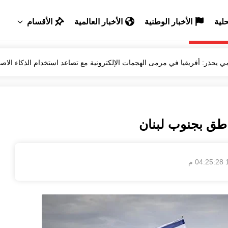
حلية
الأخبار الوطنية
الأخبار العالمية
الأقسام
مي يحذر: أفريقيا في مرمى الهجمات الإلكترونية مع تصاعد استخدام الذكاء الا
خبير سامسونغ يكشف أسرارًا لتعزيز أداء هاتفك والحفاظ عليه لفترة 
الأمن يفكك عصابة لترويج الأقراص المخدرة بتيفلت
الكاتب المغربي نبيل موميد يصدر كتابًا جديدًا بعنوان "مغامرة الكتابة ولذة
طق بجنوب لبنان
الأمطار تُحيي آمال الفلاحين وتنعش الزراعات بحوض اللوكوس
م