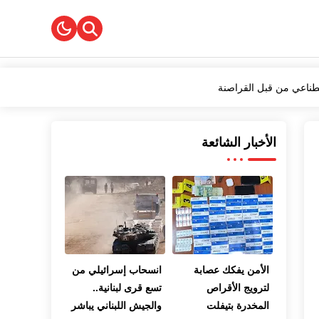
صطناعي من قبل القراصنة
أطول
الأخبار الشائعة
 الأدب"
الأمن يفكك عصابة
انسحاب إسرائيلي من
لترويج الأقراص
تسع قرى لبنانية..
المخدرة بتيفلت
والجيش اللبناني يباشر