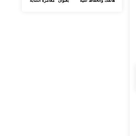
هاتفك والحفاظ عليه
بعنوان "مغامرة الكتابة
لفترة أطول
ولذة الأدب"