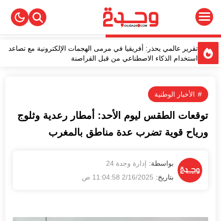
تقرير عالمي يحذر: أفريقيا في مرمى الهجمات الإلكترونية مع تصاعد
استخدام الذكاء الاصطناعي من قبل القراصنة
خبير سامسونغ يكشف أسرارًا لتعزيز أداء هاتفك والحفاظ عليه لفترة
أطول
الأمن يفكك عصابة لترويج الأقراص المخدرة بتيفلت
الأخبار الوطنية
الكاتب المغربي نبيل موميد يصدر كتابًا جديدًا بعنوان "مغامرة الكتابة
توقعات الطقس ليوم الأحد: أمطار رعدية وثلوج
ولذة الأدب"
ورياح قوية تضرب عدة مناطق بالمغرب
الأمطار تُحيي آمال الفلاحين وتنعش الزراعات بحوض اللوكوس
2/16/2025 11:04:58 ص